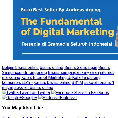
belajar bisnis online
bisnis online
Bisnis Sampingan
Bisnis
Sampingan di Tangerang
Bisnis sampingan karyawan
internet
marketing
Kelas Internet Marketing di Kota Tangerang
komunitas sb1m
kursus bisnis online
SB1M
sekolah bisnis 1
milyar
sekolah bisnis online
Tweet on Twitter
Share on Facebook
Google+
Pinterest
You May Also Like