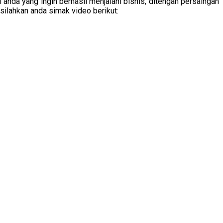
i anda yang ingin berhasil menjalani bisnis, ditengah persaingan
 silahkan anda simak video berikut: