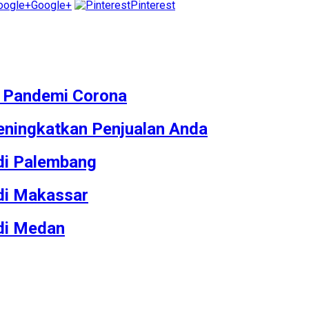
Google+
Pinterest
M Pandemi Corona
ningkatkan Penjualan Anda
 di Palembang
 di Makassar
 di Medan