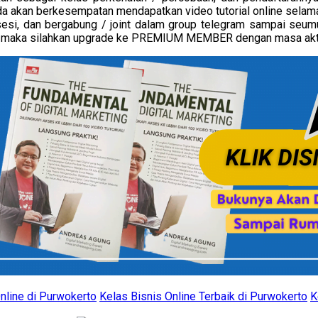
akan berkesempatan mendapatkan video tutorial online selama 3 t
 sesi, dan bergabung / joint dalam group telegram sampai seum
1M, maka silahkan upgrade ke PREMIUM MEMBER dengan masa ak
nline di Purwokerto
Kelas Bisnis Online Terbaik di Purwokerto
K