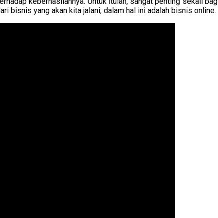
erhadap keberhasilannya. Untuk itulah, sangat penting sekali bag
 bisnis yang akan kita jalani, dalam hal ini adalah bisnis online.