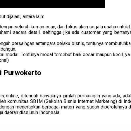
 dijalani, antara lain:
 dengan seluruh kemampuan, dan fokus akan segala usaha untuk b
hami secara detail, sehingga jika ada customer yang bertany
engah persaingan antar para pelaku bisnis, tentunya membutuhkan
 bangun.
ai modal. Tentunya modal tersebut baik besar maupun kecil, ya 
nal).
di Purwokerto
nis online, ditengah banyaknya jumlah persaingan yang ada, a
leh komunitas SB1M (Sekolah Bisnis Internet Marketing) di Ind
, dengan menerapkan berbagai materi yang sudah diperolehnya
ga daerah diseluruh Indonesia.