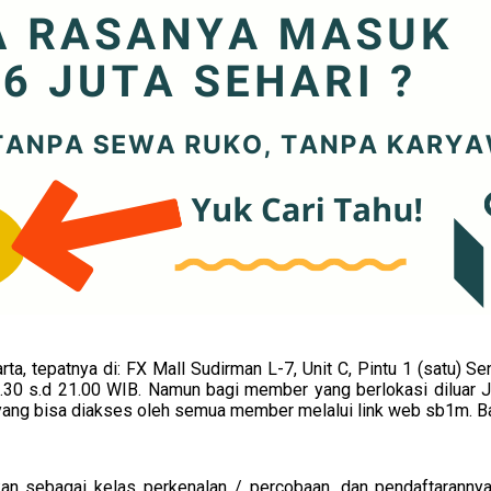
karta, tepatnya di: FX Mall Sudirman L-7, Unit C, Pintu 1 (satu)
.30 s.d 21.00 WIB. Namun bagi member yang berlokasi diluar Ja
ya yang bisa diakses oleh semua member melalui link web sb1m. B
n sebagai kelas perkenalan / percobaan, dan pendaftarannya i