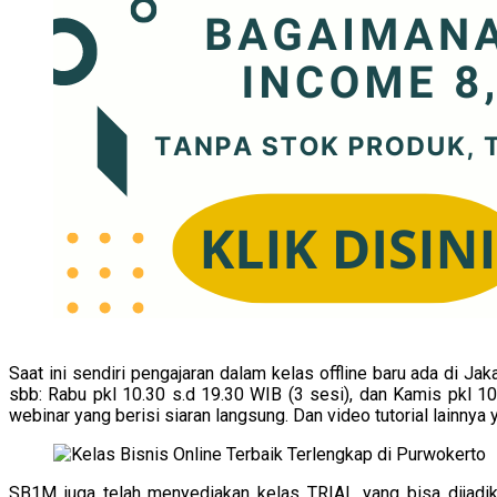
Saat ini sendiri pengajaran dalam kelas offline baru ada di Ja
sbb: Rabu pkl 10.30 s.d 19.30 WIB (3 sesi), dan Kamis pkl 10
webinar yang berisi siaran langsung. Dan video tutorial lainn
SB1M juga telah menyediakan kelas TRIAL yang bisa dijadika