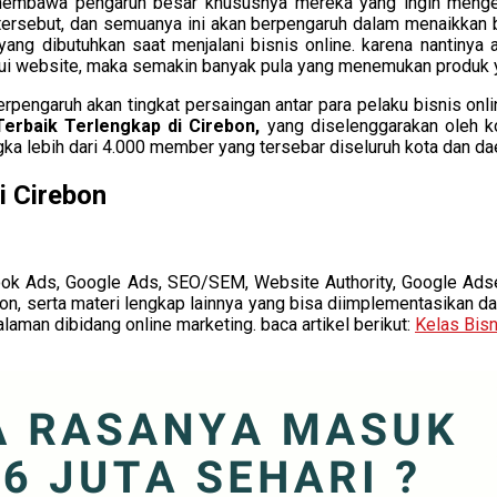
lah membawa pengaruh besar khususnya mereka yang ingin meng
rsebut, dan semuanya ini akan berpengaruh dalam menaikkan br
 yang dibutuhkan saat menjalani bisnis online. karena nantiny
i website, maka semakin banyak pula yang menemukan produk ya
berpengaruh akan tingkat persaingan antar para pelaku bisnis onl
 Terbaik Terlengkap di Cirebon,
yang diselenggarakan oleh k
a lebih dari 4.000 member yang tersebar diseluruh kota dan dae
i Cirebon
cebook Ads, Google Ads, SEO/SEM, Website Authority, Google Adse
n, serta materi lengkap lainnya yang bisa diimplementasikan da
aman dibidang online marketing. baca artikel berikut:
Kelas Bisn