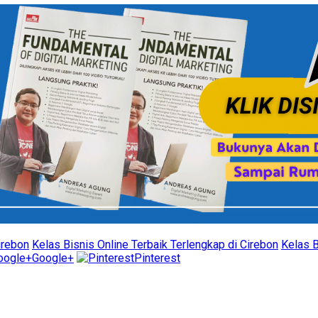
irebon
Kelas Bisnis Online Terbaik Terlengkap di Cirebon
Kelas B
Google+
Pinterest