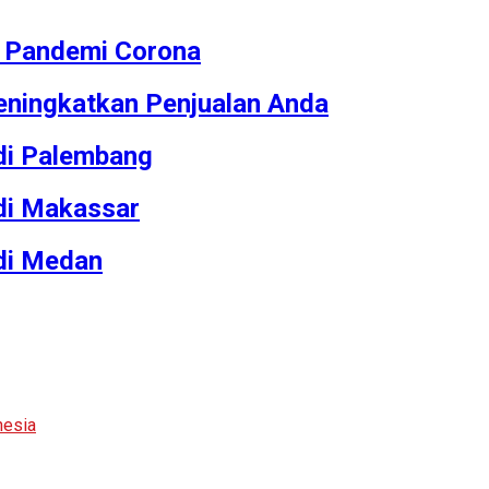
M Pandemi Corona
ningkatkan Penjualan Anda
 di Palembang
 di Makassar
 di Medan
nesia