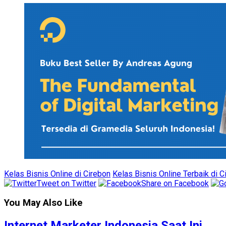
Kelas Bisnis Online di Cirebon
Kelas Bisnis Online Terbaik di C
Tweet on Twitter
Share on Facebook
You May Also Like
Internet Marketer Indonesia Saat Ini