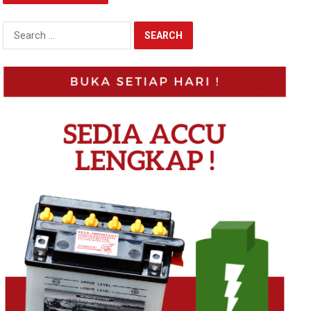
Search
for: