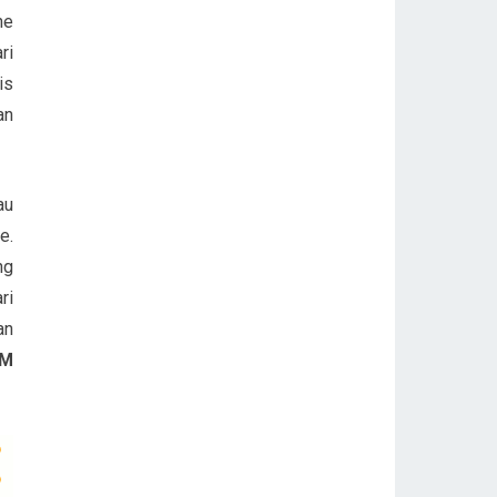
ne
ri
is
an
au
e.
ng
ri
an
1M