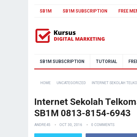
SB1M
SB1M SUBSCRIPTION
FREE ME
SB1M SUBSCRIPTION
TUTORIAL
FRE
HOME
UNCATEGORIZED
INTERNET SEKOLAH TELK
Internet Sekolah Telko
SB1M 0813-8154-6943
ANDRE45
OCT 30, 2016
0 COMMENTS