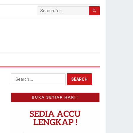
Search
for: