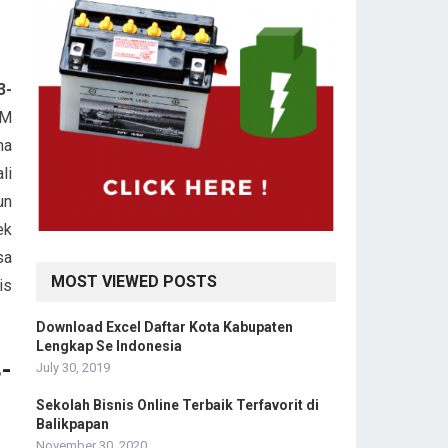
3-
1M
na
li
un
ek
sa
MOST VIEWED POSTS
is
Download Excel Daftar Kota Kabupaten
Lengkap Se Indonesia
-
July 30, 2019
Sekolah Bisnis Online Terbaik Terfavorit di
Balikpapan
November 30, 2020