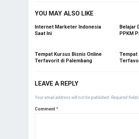
YOU MAY ALSO LIKE
Internet Marketer Indonesia
Belajar 
Saat Ini
PPKM P
Tempat Kursus Bisnis Online
Tempat 
Terfavorit di Palembang
Terfavo
LEAVE A REPLY
Your email address will not be published.
Required field
Comment
*