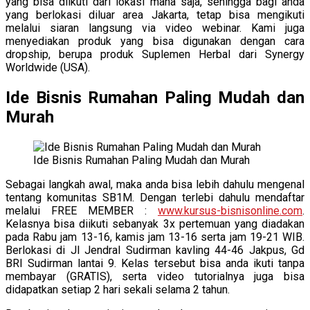
yang bisa diikuti dari lokasi mana saja, sehingga bagi anda
yang berlokasi diluar area Jakarta, tetap bisa mengikuti
melalui siaran langsung via video webinar. Kami juga
menyediakan produk yang bisa digunakan dengan cara
dropship, berupa produk Suplemen Herbal dari Synergy
Worldwide (USA).
Ide Bisnis Rumahan Paling Mudah dan
Murah
Ide Bisnis Rumahan Paling Mudah dan Murah
Sebagai langkah awal, maka anda bisa lebih dahulu mengenal
tentang komunitas SB1M. Dengan terlebi dahulu mendaftar
melalui FREE MEMBER :
www.kursus-bisnisonline.com
.
Kelasnya bisa diikuti sebanyak 3x pertemuan yang diadakan
pada Rabu jam 13-16, kamis jam 13-16 serta jam 19-21 WIB.
Berlokasi di Jl Jendral Sudirman kavling 44-46 Jakpus, Gd
BRI Sudirman lantai 9. Kelas tersebut bisa anda ikuti tanpa
membayar (GRATIS), serta video tutorialnya juga bisa
didapatkan setiap 2 hari sekali selama 2 tahun.