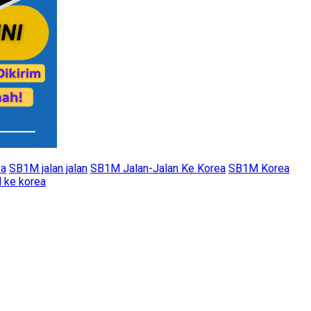
ea
SB1M jalan jalan
SB1M Jalan-Jalan Ke Korea
SB1M Korea
 ke korea