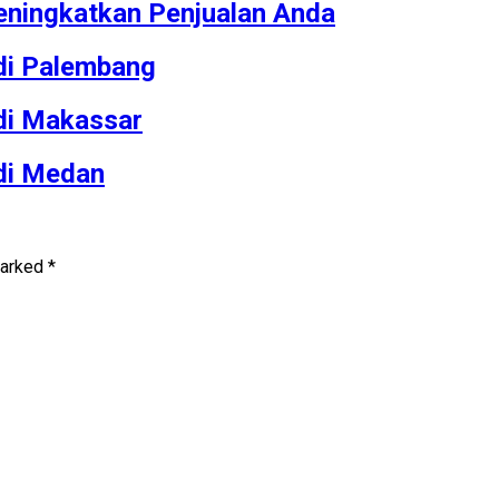
ningkatkan Penjualan Anda
 di Palembang
 di Makassar
 di Medan
marked
*