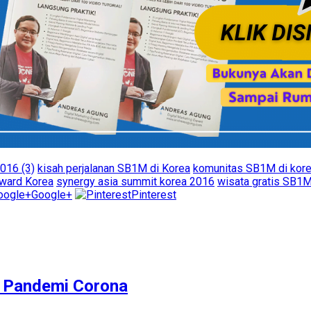
016 (3)
kisah perjalanan SB1M di Korea
komunitas SB1M di kor
ward Korea
synergy asia summit korea 2016
wisata gratis SB1M
Google+
Pinterest
M Pandemi Corona