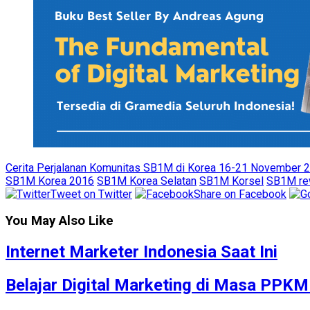
Cerita Perjalanan Komunitas SB1M di Korea 16-21 November 2
SB1M Korea 2016
SB1M Korea Selatan
SB1M Korsel
SB1M re
Tweet on Twitter
Share on Facebook
You May Also Like
Internet Marketer Indonesia Saat Ini
Belajar Digital Marketing di Masa PPK