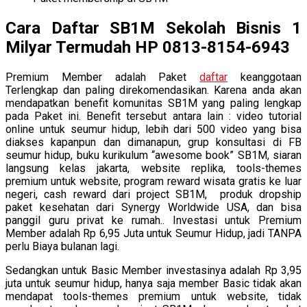
Cara Daftar SB1M Sekolah Bisnis 1
Milyar Termudah HP 0813-8154-6943
Premium Member adalah Paket
daftar
keanggotaan
Terlengkap dan paling direkomendasikan. Karena anda akan
mendapatkan benefit komunitas SB1M yang paling lengkap
pada Paket ini. Benefit tersebut antara lain : video tutorial
online untuk seumur hidup, lebih dari 500 video yang bisa
diakses kapanpun dan dimanapun, grup konsultasi di FB
seumur hidup, buku kurikulum “awesome book” SB1M, siaran
langsung kelas jakarta, website replika, tools-themes
premium untuk website, program reward wisata gratis ke luar
negeri, cash reward dari project SB1M, produk dropship
paket kesehatan dari Synergy Worldwide USA, dan bisa
panggil guru privat ke rumah.. Investasi untuk Premium
Member adalah Rp 6,95 Juta untuk Seumur Hidup, jadi TANPA
perlu Biaya bulanan lagi.
Sedangkan untuk Basic Member investasinya adalah Rp 3,95
juta untuk seumur hidup, hanya saja member Basic tidak akan
mendapat tools-themes premium untuk website, tidak