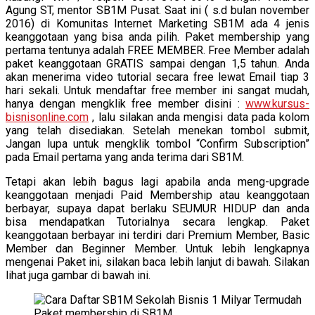
Agung ST, mentor SB1M Pusat. Saat ini ( s.d bulan november
2016) di Komunitas Internet Marketing SB1M ada 4 jenis
keanggotaan yang bisa anda pilih. Paket membership yang
pertama tentunya adalah FREE MEMBER. Free Member adalah
paket keanggotaan GRATIS sampai dengan 1,5 tahun. Anda
akan menerima video tutorial secara free lewat Email tiap 3
hari sekali. Untuk mendaftar free member ini sangat mudah,
hanya dengan mengklik free member disini :
www.kursus-
bisnisonline.com
, lalu silakan anda mengisi data pada kolom
yang telah disediakan. Setelah menekan tombol submit,
Jangan lupa untuk mengklik tombol “Confirm Subscription”
pada Email pertama yang anda terima dari SB1M.
Tetapi akan lebih bagus lagi apabila anda meng-upgrade
keanggotaan menjadi Paid Membership atau keanggotaan
berbayar, supaya dapat berlaku SEUMUR HIDUP dan anda
bisa mendapatkan Tutorialnya secara lengkap. Paket
keanggotaan berbayar ini terdiri dari Premium Member, Basic
Member dan Beginner Member. Untuk lebih lengkapnya
mengenai Paket ini, silakan baca lebih lanjut di bawah. Silakan
lihat juga gambar di bawah ini.
Paket membership di SB1M