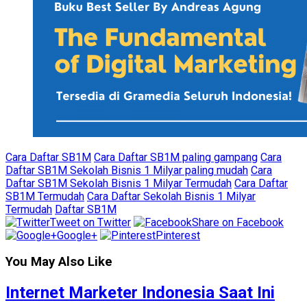
Cara Daftar SB1M
Cara Daftar SB1M paling gampang
Cara
Daftar SB1M Sekolah Bisnis 1 Milyar paling mudah
Cara
Daftar SB1M Sekolah Bisnis 1 Milyar Termudah
Cara Daftar
SB1M Termudah
Cara Daftar Sekolah Bisnis 1 Milyar
Termudah
Daftar SB1M
Tweet on Twitter
Share on Facebook
Google+
Pinterest
You May Also Like
Internet Marketer Indonesia Saat Ini