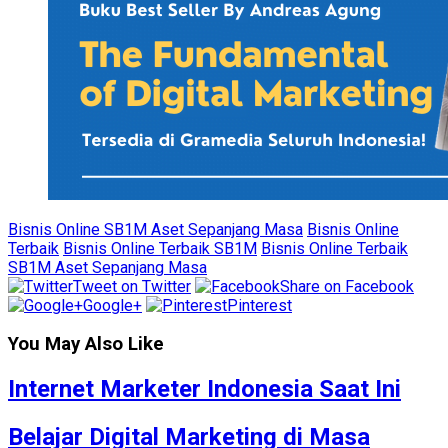
Bisnis Online SB1M Aset Sepanjang Masa
Bisnis Online
Terbaik
Bisnis Online Terbaik SB1M
Bisnis Online Terbaik
SB1M Aset Sepanjang Masa
Tweet on Twitter
Share on Facebook
Google+
Pinterest
You May Also Like
Internet Marketer Indonesia Saat Ini
Belajar Digital Marketing di Masa