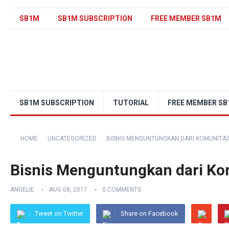
SB1M
SB1M SUBSCRIPTION
FREE MEMBER SB1M
SB1M SUBSCRIPTION
TUTORIAL
FREE MEMBER S
HOME
UNCATEGORIZED
BISNIS MENGUNTUNGKAN DARI KOMUNITAS
Bisnis Menguntungkan dari Ko
ANGELIE
AUG 08, 2017
0 COMMENTS
Tweet on Twitter
Share on Facebook