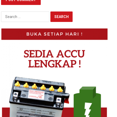
Search
for: