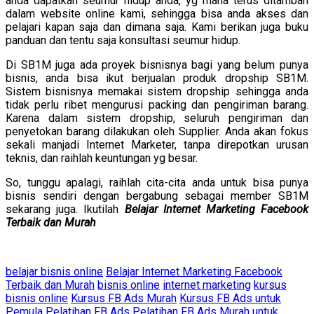
anda dapatkan seumur hidup anda, yg mana terus ditambah
dalam website online kami, sehingga bisa anda akses dan
pelajari kapan saja dan dimana saja. Kami berikan juga buku
panduan dan tentu saja konsultasi seumur hidup.
Di SB1M juga ada proyek bisnisnya bagi yang belum punya
bisnis, anda bisa ikut berjualan produk dropship SB1M.
Sistem bisnisnya memakai sistem dropship sehingga anda
tidak perlu ribet mengurusi packing dan pengiriman barang.
Karena dalam sistem dropship, seluruh pengiriman dan
penyetokan barang dilakukan oleh Supplier. Anda akan fokus
sekali manjadi Internet Marketer, tanpa direpotkan urusan
teknis, dan raihlah keuntungan yg besar.
So, tunggu apalagi, raihlah cita-cita anda untuk bisa punya
bisnis sendiri dengan bergabung sebagai member SB1M
sekarang juga. Ikutilah
Belajar Internet Marketing Facebook
Terbaik dan Murah
belajar bisnis online
Belajar Internet Marketing Facebook
Terbaik dan Murah
bisnis online
internet marketing
kursus
bisnis online
Kursus FB Ads Murah
Kursus FB Ads untuk
Pemula
Pelatihan FB Ads
Pelatihan FB Ads Murah untuk