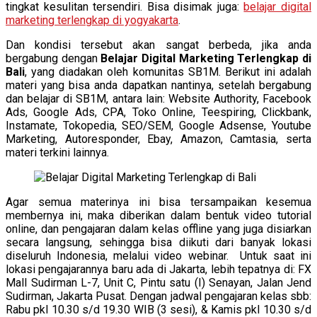
tingkat kesulitan tersendiri. Bisa disimak juga:
belajar digital
marketing terlengkap di yogyakarta
.
Dan kondisi tersebut akan sangat berbeda, jika anda
bergabung dengan
Belajar Digital Marketing Terlengkap di
Bali
, yang diadakan oleh komunitas SB1M. Berikut ini adalah
materi yang bisa anda dapatkan nantinya, setelah bergabung
dan belajar di SB1M, antara lain: Website Authority, Facebook
Ads, Google Ads, CPA, Toko Online, Teespiring, Clickbank,
Instamate, Tokopedia, SEO/SEM, Google Adsense, Youtube
Marketing, Autoresponder, Ebay, Amazon, Camtasia, serta
materi terkini lainnya.
Agar semua materinya ini bisa tersampaikan kesemua
membernya ini, maka diberikan dalam bentuk video tutorial
online, dan pengajaran dalam kelas offline yang juga disiarkan
secara langsung, sehingga bisa diikuti dari banyak lokasi
diseluruh Indonesia, melalui video webinar. Untuk saat ini
lokasi pengajarannya baru ada di Jakarta, lebih tepatnya di: FX
Mall Sudirman L-7, Unit C, Pintu satu (I) Senayan, Jalan Jend
Sudirman, Jakarta Pusat. Dengan jadwal pengajaran kelas sbb:
Rabu pkl 10.30 s/d 19.30 WIB (3 sesi), & Kamis pkl 10.30 s/d