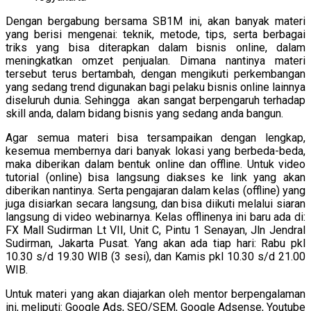
Dengan bergabung bersama SB1M ini, akan banyak materi
yang berisi mengenai: teknik, metode, tips, serta berbagai
triks yang bisa diterapkan dalam bisnis online, dalam
meningkatkan omzet penjualan. Dimana nantinya materi
tersebut terus bertambah, dengan mengikuti perkembangan
yang sedang trend digunakan bagi pelaku bisnis online lainnya
diseluruh dunia. Sehingga akan sangat berpengaruh terhadap
skill anda, dalam bidang bisnis yang sedang anda bangun.
Agar semua materi bisa tersampaikan dengan lengkap,
kesemua membernya dari banyak lokasi yang berbeda-beda,
maka diberikan dalam bentuk online dan offline. Untuk video
tutorial (online) bisa langsung diakses ke link yang akan
diberikan nantinya. Serta pengajaran dalam kelas (offline) yang
juga disiarkan secara langsung, dan bisa diikuti melalui siaran
langsung di video webinarnya. Kelas offlinenya ini baru ada di:
FX Mall Sudirman Lt VII, Unit C, Pintu 1 Senayan, Jln Jendral
Sudirman, Jakarta Pusat. Yang akan ada tiap hari: Rabu pkl
10.30 s/d 19.30 WIB (3 sesi), dan Kamis pkl 10.30 s/d 21.00
WIB.
Untuk materi yang akan diajarkan oleh mentor berpengalaman
ini, meliputi: Google Ads, SEO/SEM, Google Adsense, Youtube