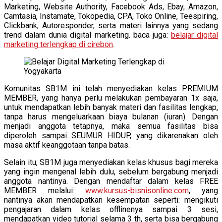
Marketing, Website Authority, Facebook Ads, Ebay, Amazon,
Camtasia, Instamate, Tokopedia, CPA, Toko Online, Teespiring,
Clickbank, Autoresponder, serta materi lainnya yang sedang
trend dalam dunia digital marketing. baca juga:
belajar digital
marketing terlengkap di cirebon
.
Komunitas SB1M ini telah menyediakan kelas PREMIUM
MEMBER, yang hanya perlu melakukan pembayaran 1x saja,
untuk mendapatkan lebih banyak materi dan fasilitas lengkap,
tanpa harus mengeluarkaan biaya bulanan (iuran). Dengan
menjadi anggota tetapnya, maka semua fasilitas bisa
diperoleh sampai SEUMUR HIDUP, yang dikarenakan oleh
masa aktif keanggotaan tanpa batas.
Selain itu, SB1M juga menyediakan kelas khusus bagi mereka
yang ingin mengenal lebih dulu, sebelum bergabung menjadi
anggota nantinya. Dengan mendaftar dalam kelas FREE
MEMBER melalui:
www.kursus-bisnisonline.com
, yang
nantinya akan mendapatkan kesempatan seperti: mengikuti
pengajaran dalam kelas offlinenya sampai 3 sesi,
mendapatkan video tutorial selama 3 th, serta bisa bergabung