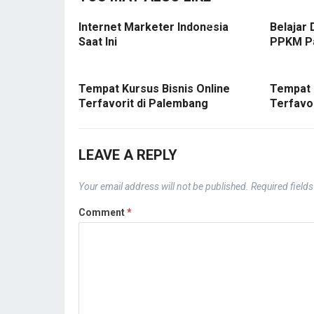
Internet Marketer Indonesia
Belajar 
Saat Ini
PPKM P
Tempat Kursus Bisnis Online
Tempat 
Terfavorit di Palembang
Terfavo
LEAVE A REPLY
Your email address will not be published.
Required field
Comment
*