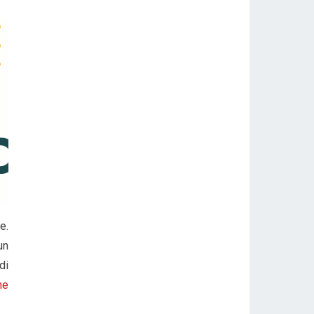
e.
un
di
ne