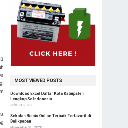
43
ah
ya
MOST VIEWED POSTS
gi
am
Download Excel Daftar Kota Kabupaten
Lengkap Se Indonesia
July 30, 2019
ra
Sekolah Bisnis Online Terbaik Terfavorit di
Balikpapan
ng
November 30, 2020