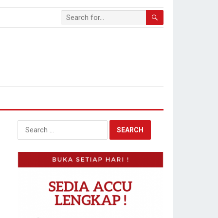
Search
for: