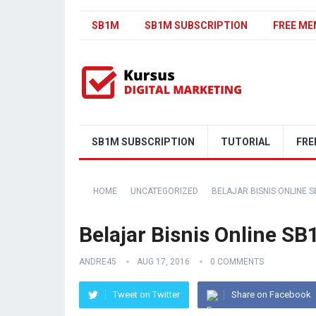
SB1M
SB1M SUBSCRIPTION
FREE ME
SB1M SUBSCRIPTION
TUTORIAL
FRE
HOME
UNCATEGORIZED
BELAJAR BISNIS ONLINE 
Belajar Bisnis Online S
ANDRE45
AUG 17, 2016
0 COMMENTS
Tweet on Twitter
Share on Facebook