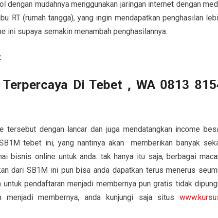
rol dengan mudahnya menggunakan jaringan internet dengan med
-ibu RT (rumah tangga), yang ingin mendapatkan penghasilan lebi
line ini supaya semakin menambah penghasilannya.
M Terpercaya Di Tebet , WA 0813 815
ine tersebut dengan lancar dan juga mendatangkan income besa
SB1M tebet ini, yang nantinya akan memberikan banyak seka
i bisnis online untuk anda. tak hanya itu saja, berbagai mac
tkan dari SB1M ini pun bisa anda dapatkan terus menerus seum
 untuk pendaftaran menjadi membernya pun gratis tidak dipung
an menjadi membernya, anda kunjungi saja situs
www.kursu