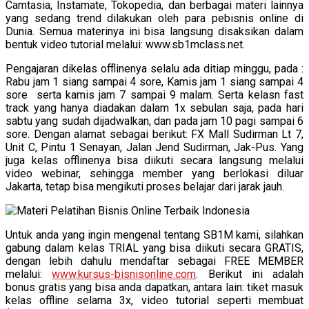
Camtasia, Instamate, Tokopedia, dan berbagai materi lainnya
yang sedang trend dilakukan oleh para pebisnis online di
Dunia. Semua materinya ini bisa langsung disaksikan dalam
bentuk video tutorial melalui: www.sb1mclass.net.
Pengajaran dikelas offlinenya selalu ada ditiap minggu, pada :
Rabu jam 1 siang sampai 4 sore, Kamis jam 1 siang sampai 4
sore serta kamis jam 7 sampai 9 malam. Serta kelasn fast
track yang hanya diadakan dalam 1x sebulan saja, pada hari
sabtu yang sudah dijadwalkan, dan pada jam 10 pagi sampai 6
sore. Dengan alamat sebagai berikut: FX Mall Sudirman Lt 7,
Unit C, Pintu 1 Senayan, Jalan Jend Sudirman, Jak-Pus. Yang
juga kelas offlinenya bisa diikuti secara langsung melalui
video webinar, sehingga member yang berlokasi diluar
Jakarta, tetap bisa mengikuti proses belajar dari jarak jauh.
Untuk anda yang ingin mengenal tentang SB1M kami, silahkan
gabung dalam kelas TRIAL yang bisa diikuti secara GRATIS,
dengan lebih dahulu mendaftar sebagai FREE MEMBER
melalui:
www.kursus-bisnisonline.com
. Berikut ini adalah
bonus gratis yang bisa anda dapatkan, antara lain: tiket masuk
kelas offline selama 3x, video tutorial seperti membuat