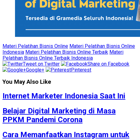
Materi Pelatihan Bisnis Online
Materi Pelatihan Bisnis Online
Indonesia
Materi Pelatihan Bisnis Online Terbaik
Materi
Pelatihan Bisnis Online Terbaik Indonesia
Tweet on Twitter
Share on Facebook
Google+
Pinterest
You May Also Like
Internet Marketer Indonesia Saat Ini
Belajar Digital Marketing di Masa
PPKM Pandemi Corona
Cara Memanfaatkan Instagram untuk