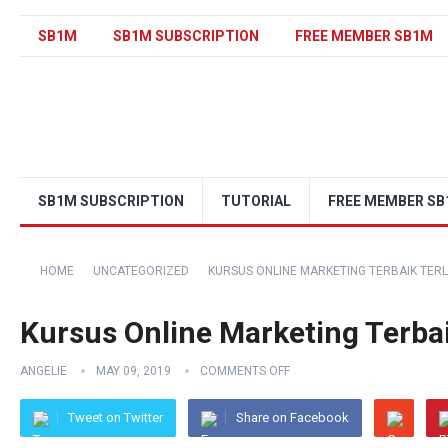
SB1M
SB1M SUBSCRIPTION
FREE MEMBER SB1M
SB1M SUBSCRIPTION
TUTORIAL
FREE MEMBER S
HOME
UNCATEGORIZED
KURSUS ONLINE MARKETING TERBAIK TERL
Kursus Online Marketing Terba
ANGELIE
MAY 09, 2019
COMMENTS OFF
Tweet on Twitter
Share on Facebook