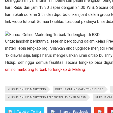
keanggotaannya, antara lain: berkesempatan mengikuti pengaj
hari: Rabu dari jam 13.30 sapai dengan 21.00 WIB. Secara oto
hari sekali selama 3 th, dan diperbolehkan joint dalam grou
link video tutorial. Semua fasilitas tersebut pastinya bisa 
Untuk langkah berikutnya, setelah bergabung dalam kelas Fre
materi lebih lengkap lagi. Silahkan anda upgrade menjadi
1x diawal saja, tanpa harus mengeluarkan iuran ditiap bulan
Hidup, sehingga semua fasilitas secara lengkap bisa digu
online marketing terbaik terlengkap di Malang
.
KURSUS ONLINE MARKETING
KURSUS ONLINE MARKETING DI BSD
KURSUS ONLINE MARKETING TERBAIK TERLENGKAP DI BSD
KURSUS ONL
Tweet on Twitter
Share on Facebook