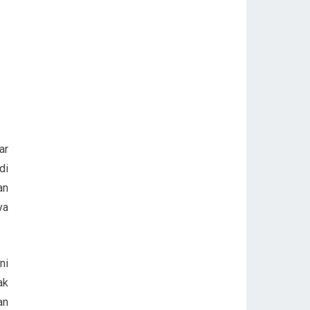
ar
di
an
ya
ni
ak
an