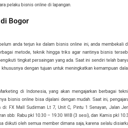
ra pelaku bisnis online di lapangan.
di Bogor
belum anda terjun ke dalam bisnis online ini, anda membekali di
agai metode, teknik hingga triks agar nantinya bisnis terseb
ngikuti tingkat persaingan yang ada. Saat ini sendiri telah bany
n, khususnya dengan tujuan untuk meningkatkan kemampuan dal
arketing di Indonesia, yang akan mengajarkan berbagai tekni
ya bisnis online bisa dijalani dengan mudah. Saat ini, pengajar
ya di: FX Mall Sudirman Lt 7, Unit C, Pintu 1 Senayan, Jalan Je
ran sbb: Rabu pkl 10.30 – 19.30 WIB (3 sesi), dan Kamis pkl 10.
sa diikuti oleh semua member dimana saja, karena selalu disiark