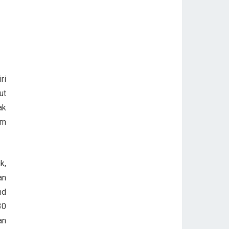
ri
ut
ak
am
k,
an
nd
30
an