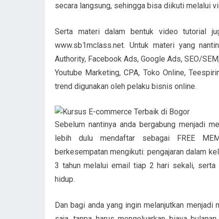
secara langsung, sehingga bisa diikuti melalui v
Serta materi dalam bentuk video tutorial j
www.sb1mclass.net. Untuk materi yang nantin
Authority, Facebook Ads, Google Ads, SEO/SEM,
Youtube Marketing, CPA, Toko Online, Teespiri
trend digunakan oleh pelaku bisnis online.
Sebelum nantinya anda bergabung menjadi mem
lebih dulu mendaftar sebagai FREE M
berkesempatan mengikuti: pengajaran dalam kela
3 tahun melalui email tiap 2 hari sekali, se
hidup.
Dan bagi anda yang ingin melanjutkan menjad
saja, tanpa harus mengeluarkan biaya bulana