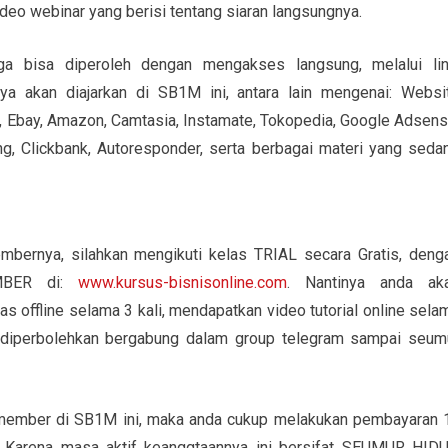
ideo webinar yang berisi tentang siaran langsungnya.
uga bisa diperoleh dengan mengakses langsung, melalui lin
ya akan diajarkan di SB1M ini, antara lain mengenai: Websi
 Ebay, Amazon, Camtasia, Instamate, Tokopedia, Google Adsens
ng, Clickbank, Autoresponder, serta berbagai materi yang seda
bernya, silahkan mengikuti kelas TRIAL secara Gratis, deng
EMBER di:
www.kursus-bisnisonline.com
. Nantinya anda ak
s offline selama 3 kali, mendapatkan video tutorial online sela
rta diperbolehkan bergabung dalam group telegram sampai seum
i member di SB1M ini, maka anda cukup melakukan pembayaran 
n. Karena masa aktif keanggtaannya ini bersifat SEUMUR HIDU