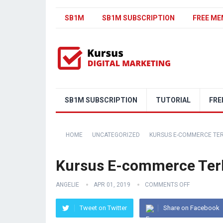
SB1M
SB1M SUBSCRIPTION
FREE ME
SB1M SUBSCRIPTION
TUTORIAL
FRE
HOME
UNCATEGORIZED
KURSUS E-COMMERCE TER
Kursus E-commerce Terb
ANGELIE
APR 01, 2019
COMMENTS OFF
Tweet on Twitter
Share on Facebook