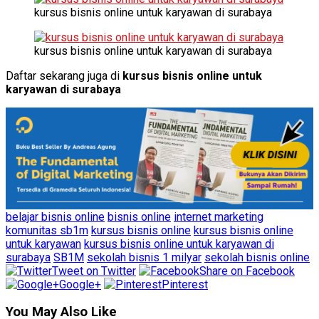
kursus bisnis online untuk karyawan di surabaya
kursus bisnis online untuk karyawan di surabaya
Daftar sekarang juga di
kursus bisnis online untuk
karyawan di surabaya
belajar bisnis online
bisnis online
internet marketing
komunitas sb1m
kursus bisnis online
kursus bisnis online
untuk karyawan
kursus bisnis online untuk karyawan di
surabaya
SB1M
sekolah bisnis 1 milyar
sekolah bisnis online
Tweet on Twitter
Share on Facebook
Google+
Pinterest
You May Also Like