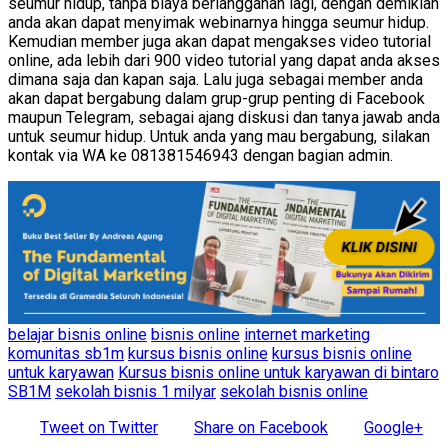
seumur hidup, tanpa biaya berlangganan lagi, dengan demikian
anda akan dapat menyimak webinarnya hingga seumur hidup.
Kemudian member juga akan dapat mengakses video tutorial
online, ada lebih dari 900 video tutorial yang dapat anda akses
dimana saja dan kapan saja. Lalu juga sebagai member anda
akan dapat bergabung dalam grup-grup penting di Facebook
maupun Telegram, sebagai ajang diskusi dan tanya jawab anda
untuk seumur hidup. Untuk anda yang mau bergabung, silakan
kontak via WA ke 081381546943 dengan bagian admin.
belajar bisnis online
bisnis online
internet marketing
komunitas sb1m
kursus bisnis online
kursus bisnis online
untuk karyawan
Kursus bisnis online untuk karyawan di bintaro
SB1M
sekolah bisnis 1 milyar
sekolah bisnis online
Tweet on Twitter
Share on Facebook
Google+