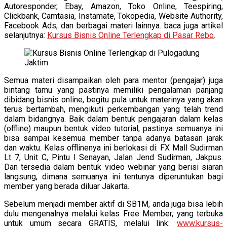
Autoresponder, Ebay, Amazon, Toko Online, Teespiring,
Clickbank, Camtasia, Instamate, Tokopedia, Website Authority,
Facebook Ads, dan berbagai materi lainnya. baca juga artikel
selanjutnya:
Kursus Bisnis Online Terlengkap di Pasar Rebo
.
Semua materi disampaikan oleh para mentor (pengajar) juga
bintang tamu yang pastinya memiliki pengalaman panjang
dibidang bisnis online, begitu pula untuk materinya yang akan
terus bertambah, mengikuti perkembangan yang telah trend
dalam bidangnya. Baik dalam bentuk pengajaran dalam kelas
(offline) maupun bentuk video tutorial, pastinya semuanya ini
bisa sampai kesemua member tanpa adanya batasan jarak
dan waktu. Kelas offlinenya ini berlokasi di: FX Mall Sudirman
Lt 7, Unit C, Pintu I Senayan, Jalan Jend Sudirman, Jakpus.
Dan tersedia dalam bentuk video webinar yang berisi siaran
langsung, dimana semuanya ini tentunya diperuntukan bagi
member yang berada diluar Jakarta.
Sebelum menjadi member aktif di SB1M, anda juga bisa lebih
dulu mengenalnya melalui kelas Free Member, yang terbuka
untuk umum secara GRATIS, melalui link:
www.kursus-