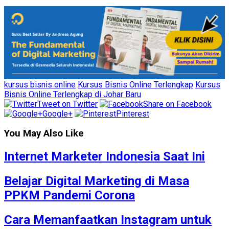
kursus bisnis online
Kursus Bisnis Online Terlengkap
Kursus
Bisnis Online Terlengkap di Johar Baru
Tweet on Twitter
Share on Facebook
Google+
Pinterest
You May Also Like
Internet Marketer Indonesia Saat Ini
Belajar Digital Marketing di Masa
PPKM Pandemi Corona
Cara Memanfaatkan Instagram untuk