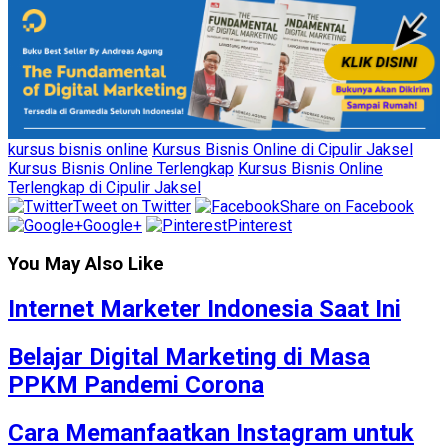
kursus bisnis online
Kursus Bisnis Online di Cipulir Jaksel
Kursus Bisnis Online Terlengkap
Kursus Bisnis Online
Terlengkap di Cipulir Jaksel
Tweet on Twitter
Share on Facebook
Google+
Pinterest
You May Also Like
Internet Marketer Indonesia Saat Ini
Belajar Digital Marketing di Masa
PPKM Pandemi Corona
Cara Memanfaatkan Instagram untuk