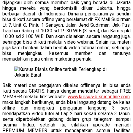
dijangkau oleh semua member, baik yang berada di Jakarta
hingga mereka yang berdomisili diluar Jakarta, hingga
berbagai daerah di Indonesia. Dimana pengajarannya sendiri
bisa diikuti secara offline yang beralamat di: FX Mall Sudirman
Lt 7, Unit C, Pintu 1 Senayan, Jalan Jend Sudirman, Jak-Pus.
Tiap hari Rabu pkl 10.30 sd 19.30 WIB (3 sesi), dan Kamis pkl
10.30 sd 21.00 WIB. Dan akan disiarkan secara langsung juga,
sehingga bisa diikuti melalui video webinar. Selain itu, materi
juga kami berikan dalam bentuk video tutorial online, sehingga
bisa menjangkau kesemua member dan tentunya
memudahkan para online marketing pemula.
Baik materi dan pengajaran dikelas offlinenya ini bisa anda
ikuti secara GRATIS, hanya dengan mendaftar sebagai FREE
MEMBER melalui link website:
www.kursus-bisnisonline.com
.
maka langkah berikutnya, anda bisa langsung datang ke kelas
offline dan mengikuti pengajaran langsung 3 sesi,
mendapatkan video tutorial tiap 2 hari sekali selama 3 tahun,
serta diperbolehkan gabung dalam grup telegram sampai
seumur hidup. setelah itu, silahkan upgrade menjadi
PREMIUM MEMBER untuk mendapatkan semua fasilitas