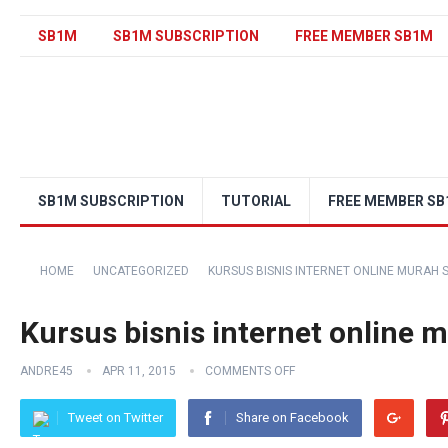
SB1M
SB1M SUBSCRIPTION
FREE MEMBER SB1M
SB1M SUBSCRIPTION
TUTORIAL
FREE MEMBER S
HOME
UNCATEGORIZED
KURSUS BISNIS INTERNET ONLINE MURAH 
Kursus bisnis internet online
ANDRE45
APR 11, 2015
COMMENTS OFF
Tweet on Twitter
Share on Facebook