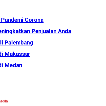
M Pandemi Corona
ningkatkan Penjualan Anda
 di Palembang
 di Makassar
 di Medan
nesia