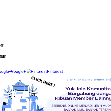
ar
sar
Google+
Pinterest