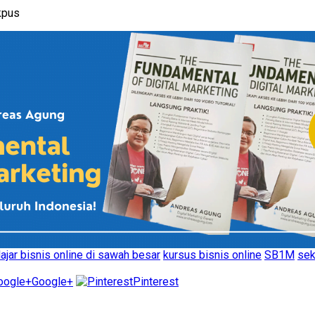
akpus
ajar bisnis online di sawah besar
kursus bisnis online
SB1M
sek
Google+
Pinterest