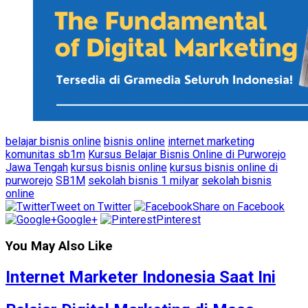
belajar bisnis online
bisnis online
internet marketing
komunitas sb1m
Kursus Belajar Bisnis Online di Purworejo
Jawa Tengah
kursus bisnis online
kursus bisnis online di
purworejo
SB1M
sekolah bisnis 1 milyar
sekolah bisnis
online
Tweet on Twitter
Share on Facebook
Google+
Pinterest
You May Also Like
Internet Marketer Indonesia Saat Ini