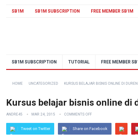
SB1M
SB1M SUBSCRIPTION
FREE MEMBER SB1M
SB1M SUBSCRIPTION
TUTORIAL
FREE MEMBER S
HOME
UNCATEGORIZED
KURSUS BELAJAR BISNIS ONLINE DI DURE
Kursus belajar bisnis online di 
ANDRE45
MAR 24, 2015
COMMENTS OFF
Tweet on Twitter
Share on Facebook