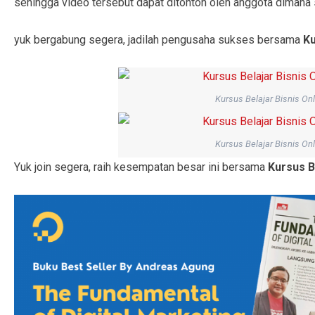
sehingga video tersebut dapat ditonton oleh anggota dimana s
yuk bergabung segera, jadilah pengusaha sukses bersama
Ku
Kursus Belajar Bisnis Onl
Kursus Belajar Bisnis Onl
Yuk join segera, raih kesempatan besar ini bersama
Kursus B