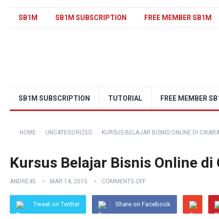
SB1M
SB1M SUBSCRIPTION
FREE MEMBER SB1M
SB1M SUBSCRIPTION
TUTORIAL
FREE MEMBER S
HOME
UNCATEGORIZED
KURSUS BELAJAR BISNIS ONLINE DI CIKAR
Kursus Belajar Bisnis Online di
ANDRE45
MAR 14, 2015
COMMENTS OFF
Tweet on Twitter
Share on Facebook