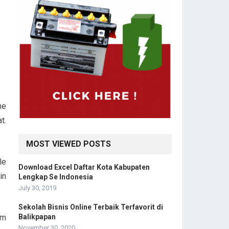
ne
t.
MOST VIEWED POSTS
le
Download Excel Daftar Kota Kabupaten
in
Lengkap Se Indonesia
July 30, 2019
Sekolah Bisnis Online Terbaik Terfavorit di
Balikpapan
em
November 30, 2020