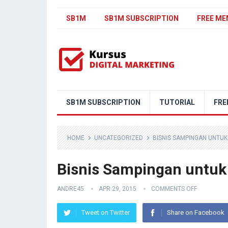
SB1M
SB1M SUBSCRIPTION
FREE ME
SB1M SUBSCRIPTION
TUTORIAL
FRE
HOME
UNCATEGORIZED
BISNIS SAMPINGAN UNTU
Bisnis Sampingan untuk
ANDRE45
APR 29, 2015
COMMENTS OFF
Tweet on Twitter
Share on Facebook