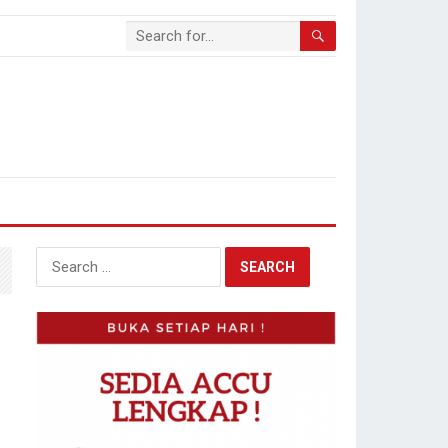
Search
for: