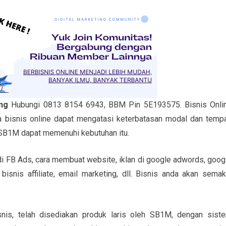
ung
Hubungi 0813 8154 6943, BBM Pin 5E193575. Bisnis Onli
ena bisnis online dapat mengatasi keterbatasan modal dan tempa
n SB1M dapat memenuhi kebutuhan itu.
 di FB Ads, cara membuat website, iklan di google adwords, goog
isnis affiliate, email marketing, dll. Bisnis anda akan semak
nis, telah disediakan produk laris oleh SB1M, dengan sist