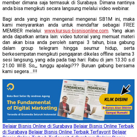
member dimana saja termasuk di Surabaya. Dimana nantinya
anda bisa mengikuti secara langsung melalui video webinar.
Bagi anda yang ingin mengenal mengenai SB1M ini, maka
kami menyarankan anda untuk mendaftar sebagai FREE
MEMBER melalui:
www.kursus-bisnisonline.com
. Yang akan
anda dapatkan antara lain: video tutorial yang memuat materi
dan akan bisa anda peroleh sampai 3 tahun, bisa gabung
dalam group telegram hingga seumur hidup, serta
berkesempatan mengikuti pengajaran dikelas offline selama 3
sesi langsung, yang ada pada tiap hari: Rabu di jam 13.30 s.d
21.00 WIB. So,,, tunggu apalagi??? Buruan gabung bersama
kami segera….!!!
Belajar Bisnis Online di Surabaya
Belajar Bisnis Online Terbaik
di Surabaya
Belajar Bisnis Online Terbaik Terfavorit
Belajar