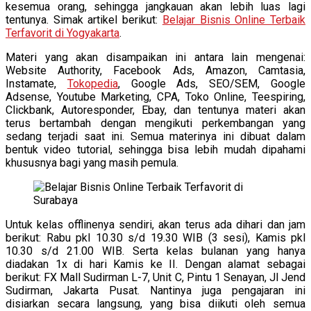
kesemua orang, sehingga jangkauan akan lebih luas lagi
tentunya. Simak artikel berikut:
Belajar Bisnis Online Terbaik
Terfavorit di Yogyakarta
.
Materi yang akan disampaikan ini antara lain mengenai:
Website Authority, Facebook Ads, Amazon, Camtasia,
Instamate,
Tokopedia
, Google Ads, SEO/SEM, Google
Adsense, Youtube Marketing, CPA, Toko Online, Teespiring,
Clickbank, Autoresponder, Ebay, dan tentunya materi akan
terus bertambah dengan mengikuti perkembangan yang
sedang terjadi saat ini. Semua materinya ini dibuat dalam
bentuk video tutorial, sehingga bisa lebih mudah dipahami
khususnya bagi yang masih pemula.
Untuk kelas offlinenya sendiri, akan terus ada dihari dan jam
berikut: Rabu pkl 10.30 s/d 19.30 WIB (3 sesi), Kamis pkl
10.30 s/d 21.00 WIB. Serta kelas bulanan yang hanya
diadakan 1x di hari Kamis ke II. Dengan alamat sebagai
berikut: FX Mall Sudirman L-7, Unit C, Pintu 1 Senayan, Jl Jend
Sudirman, Jakarta Pusat. Nantinya juga pengajaran ini
disiarkan secara langsung, yang bisa diikuti oleh semua