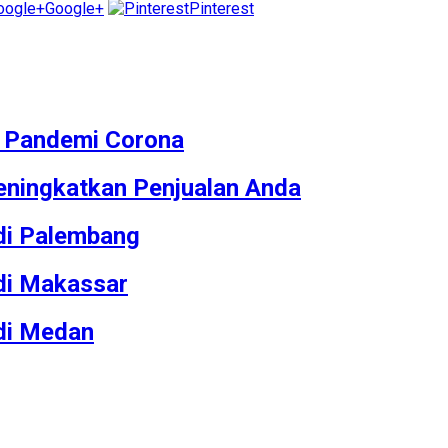
Google+
Pinterest
M Pandemi Corona
ningkatkan Penjualan Anda
 di Palembang
 di Makassar
 di Medan