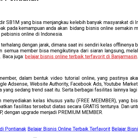
h hadir SB1M yang bisa menjangkau kelebih banyak masyarakat d
ak pada kemampuan anda akan bidang bisnis online semakin meni
pebisnis online di Indonesia.
terhalang dengan jarak, dimana saat ini sendiri kelas offlinenya ba
un semua member bisa mengikutinya dari siaran langsung, melalu
. Baca juga:
belajar bisnis online terbaik terfavorit di Banjarmasin
.
ember, dalam bentuk video tutorial online, yang pastinya aka
gle Adsense, Website Authority, Facebook Ads, Youtube Marketi
ya yang sedang trend saat itu. Serta berbagai fasilitas lainnya 
ah menyediakan kelas khusus yaitu (FREE MEEMBER), yang bis
tkan fasilitas tersebut diatas secara GRATIS tentunya. Dan unt
DUP, dengan upgrade menjadi PREMIUM MEMBER.
 di Pontianak
Belajar Bisnis Online Terbaik Terfavorit
Belajar Bisn