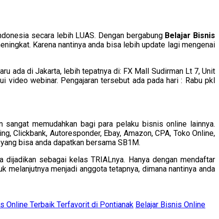
i Indonesia secara lebih LUAS. Dengan bergabung
Belajar Bisnis
ngkat. Karena nantinya anda bisa lebih update lagi mengenai
ru ada di Jakarta, lebih tepatnya di: FX Mall Sudirman Lt 7, Unit
i video webinar. Pengajaran tersebut ada pada hari : Rabu pkl
n sangat memudahkan bagi para pelaku bisnis online lainnya.
ng, Clickbank, Autoresponder, Ebay, Amazon, CPA, Toko Online,
lagi yang bisa anda dapatkan bersama SB1M.
a dijadikan sebagai kelas TRIALnya. Hanya dengan mendaftar
uk melanjutnya menjadi anggota tetapnya, dimana nantinya anda
is Online Terbaik Terfavorit di Pontianak
Belajar Bisnis Online