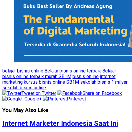
belajar bisnis online
Belajar bisnis online terbaik
Belajar
bisnis online terbaik murah SB1M
bisnis online
internet
marketing
kursus bisnis online
SB1M
sekolah bisnis 1 milyar
sekolah bisnis online
Tweet on Twitter
Share on Facebook
Google+
Pinterest
You May Also Like
Internet Marketer Indonesia Saat Ini