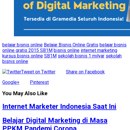
belajar bisnis online
Belajar Bisnis Online Gratis
belajar bisnis
online gratis 2015 SB1M
bisnis online
internet marketing
kursus bisnis online
SB1M
sekolah bisnis 1 milyar
sekolah
bisnis online
Tweet on Twitter
Share on Facebook
Google+
Pinterest
You May Also Like
Internet Marketer Indonesia Saat Ini
Belajar Digital Marketing di Masa
PPKM Pandemi Corona