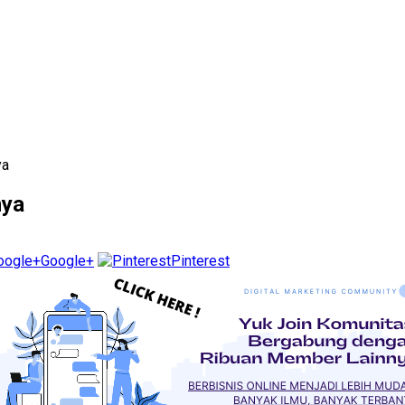
ya
nya
Google+
Pinterest