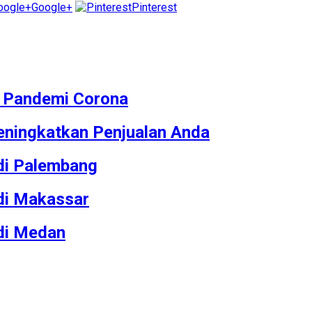
Google+
Pinterest
M Pandemi Corona
ningkatkan Penjualan Anda
 di Palembang
 di Makassar
 di Medan