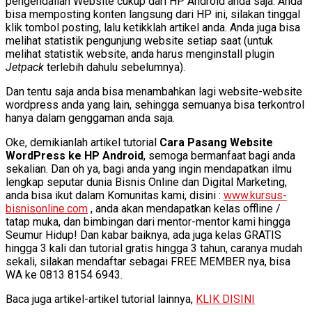
pengendalian Website cukup dari HP Android anda saja. Anda
bisa memposting konten langsung dari HP ini, silakan tinggal
klik tombol posting, lalu ketikklah artikel anda. Anda juga bisa
melihat statistik pengunjung website setiap saat (untuk
melihat statistik website, anda harus menginstall plugin
Jetpack
terlebih dahulu sebelumnya).
Dan tentu saja anda bisa menambahkan lagi website-website
wordpress anda yang lain, sehingga semuanya bisa terkontrol
hanya dalam genggaman anda saja.
Oke, demikianlah artikel tutorial
Cara Pasang Website
WordPress ke HP Android
, semoga bermanfaat bagi anda
sekalian. Dan oh ya, bagi anda yang ingin mendapatkan ilmu
lengkap seputar dunia Bisnis Online dan Digital Marketing,
anda bisa ikut dalam Komunitas kami, disini :
www.kursus-
bisnisonline.com
, anda akan mendapatkan kelas offline /
tatap muka, dan bimbingan dari mentor-mentor kami hingga
Seumur Hidup! Dan kabar baiknya, ada juga kelas GRATIS
hingga 3 kali dan tutorial gratis hingga 3 tahun, caranya mudah
sekali, silakan mendaftar sebagai FREE MEMBER nya, bisa
WA ke 0813 8154 6943.
Baca juga artikel-artikel tutorial lainnya,
KLIK DISINI