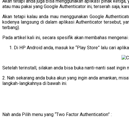
Akan tetapi anda juga bisa menggunakan aplikasi pihak ketiga,
atau mau pakai yang Google Authenticator ini, terserah saja, kar
Akan tetapi kalau anda mau menggunakan Google Authenticat
kodenya langsung di dalam aplikasi Authenticator tersebut, 
terbang).
Pada artikel kali ini, secara spesifik akan membahas mengenai pe
Di HP Android anda, masuk ke “Play Store” lalu cari aplikasi
Setelah terinstall, silakan anda bisa buka nanti-nanti saat ingi
2. Nah sekarang anda buka akun yang ingin anda amankan, misalny
langkah-langkahnya di bawah ini.
Nah anda Pilih menu yang “Two Factor Authentication” :