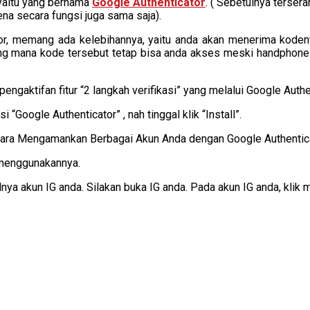
 yaitu yang bernama
Google Authenticator
. ( Sebetulnya terse
ena secara fungsi juga sama saja).
or, memang ada kelebihannya, yaitu anda akan menerima kode
yang mana kode tersebut tetap bisa anda akses meski handphone
ngaktifan fitur “2 langkah verifikasi” yang melalui Google Authen
 “Google Authenticator” , nah tinggal klik “Install”.
n menggunakannya.
a akun IG anda. Silakan buka IG anda. Pada akun IG anda, klik me