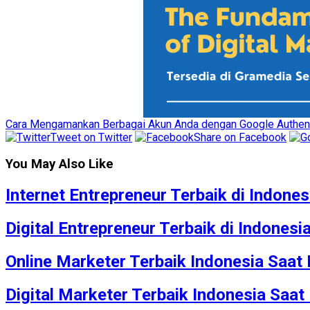
Cara Mengamankan Berbagai Akun Anda dengan Google Authent
Tweet on Twitter
Share on Facebook
You May Also Like
Internet Entrepreneur Terbaik di Indonesi
Digital Entrepreneur Terbaik di Indonesia
Online Marketer Terbaik Indonesia Saat I
Digital Marketer Terbaik Indonesia Saat 