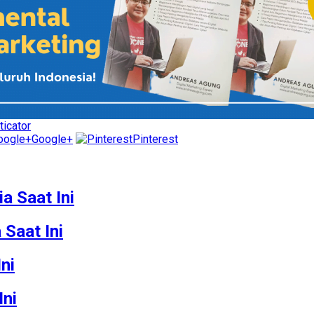
icator
Google+
Pinterest
a Saat Ini
 Saat Ini
ni
Ini