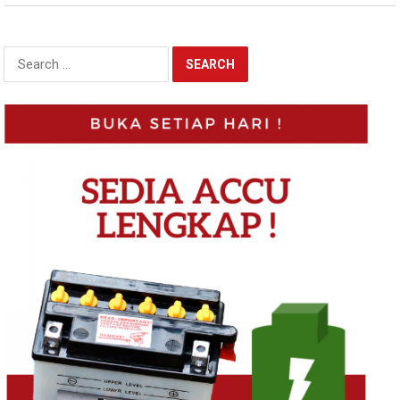
Search
for: