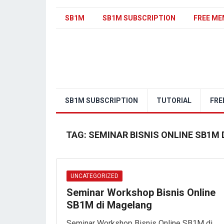
SB1M
SB1M SUBSCRIPTION
FREE ME
SB1M SUBSCRIPTION
TUTORIAL
FRE
TAG:
SEMINAR BISNIS ONLINE SB1M
UNCATEGORIZED
Seminar Workshop Bisnis Online
SB1M di Magelang
Seminar Workshop Bisnis Online SB1M di