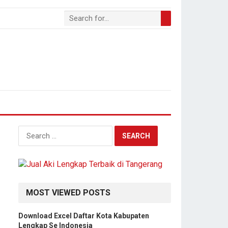
S
e
a
r
c
h
MOST VIEWED POSTS
f
o
Download Excel Daftar Kota Kabupaten
r
Lengkap Se Indonesia