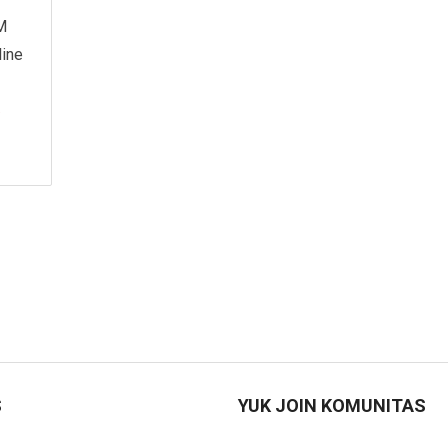
M
line
»
S
YUK JOIN KOMUNITAS