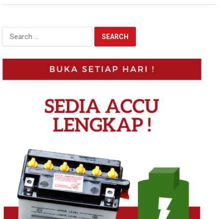
Search
for: