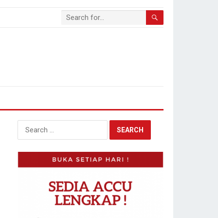
Search
for: