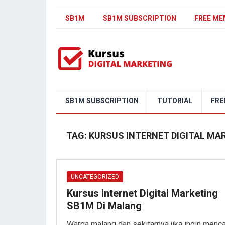
SB1M
SB1M SUBSCRIPTION
FREE ME
SB1M SUBSCRIPTION
TUTORIAL
FRE
TAG:
KURSUS INTERNET DIGITAL MA
UNCATEGORIZED
Kursus Internet Digital Marketing
SB1M Di Malang
Warga malang dan sekitarnya jika ingin menca